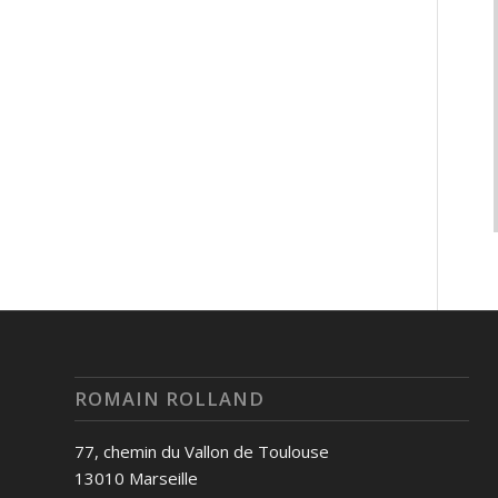
ROMAIN ROLLAND
77, chemin du Vallon de Toulouse
13010 Marseille