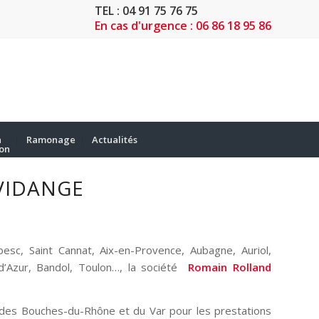
TEL : 04 91 75 76 75
En cas d'urgence : 06 86 18 95 86
n
n
Ramonage
Actualités
ion
VIDANGE
mbesc, Saint Cannat, Aix-en-Provence, Aubagne, Auriol,
 d’Azur, Bandol, Toulon…, la société
Romain Rolland
e des Bouches-du-Rhône et du Var pour les prestations