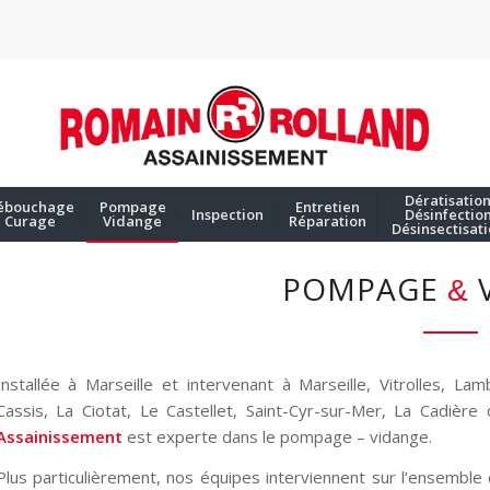
Dératisatio
ébouchage
Pompage
Entretien
Inspection
Désinfectio
Curage
Vidange
Réparation
Désinsectisat
POMPAGE
&
Installée à Marseille et intervenant à Marseille, Vitrolles, La
Cassis, La Ciotat, Le Castellet, Saint-Cyr-sur-Mer, La Cadière
Assainissement
est experte dans le pompage – vidange.
Plus particulièrement, nos équipes interviennent sur l’ensembl