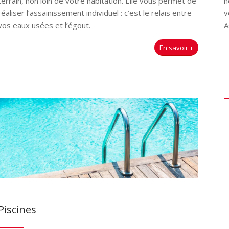
n
terrain, non loin de votre habitation. Elle vous permet de
v
réaliser l’
assainissement
individuel : c’est le relais entre
A
vos eaux usées et l’égout.
En savoir +
Piscines