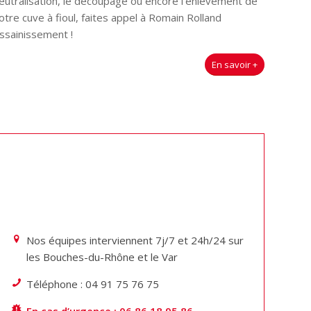
eutralisation, le découpage ou encore l’enlèvement de
otre cuve à fioul, faites appel à Romain Rolland
ssainissement !
En savoir +
Nos équipes interviennent 7j/7 et 24h/24 sur
les Bouches-du-Rhône et le Var
Téléphone : 04 91 75 76 75
En cas d’urgence : 06 86 18 95 86