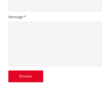
Message
*